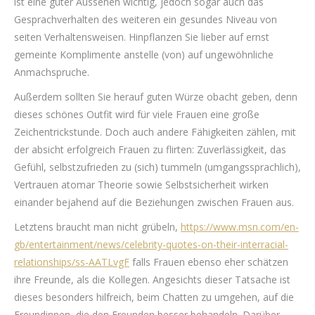
ist eine guter Aussehen wichtig, jedoch sogar auch das
Gesprachverhalten des weiteren ein gesundes Niveau von
seiten Verhaltensweisen. Hinpflanzen Sie lieber auf ernst
gemeinte Komplimente anstelle (von) auf ungewöhnliche
Anmachspruche.
Außerdem sollten Sie herauf guten Würze obacht geben, denn
dieses schönes Outfit wird für viele Frauen eine große
Zeichentrickstunde. Doch auch andere Fähigkeiten zählen, mit
der absicht erfolgreich Frauen zu flirten: Zuverlässigkeit, das
Gefühl, selbstzufrieden zu (sich) tummeln (umgangssprachlich),
Vertrauen atomar Theorie sowie Selbstsicherheit wirken
einander bejahend auf die Beziehungen zwischen Frauen aus.
Letztens braucht man nicht grübeln,
https://www.msn.com/en-
gb/entertainment/news/celebrity-quotes-on-their-interracial-
relationships/ss-AATLvgF
falls Frauen ebenso eher schätzen
ihre Freunde, als die Kollegen. Angesichts dieser Tatsache ist
dieses besonders hilfreich, beim Chatten zu umgehen, auf die
Freundinnen, die den Freunden besser behandeln. Darüber