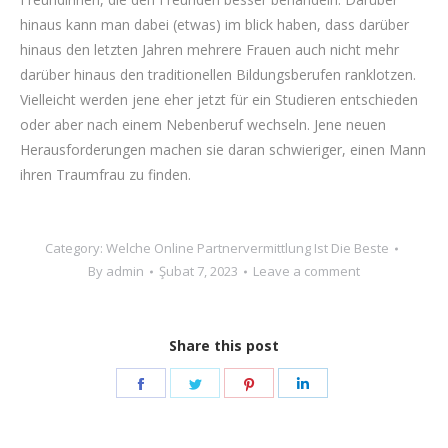
hinaus kann man dabei (etwas) im blick haben, dass darüber
hinaus den letzten Jahren mehrere Frauen auch nicht mehr
darüber hinaus den traditionellen Bildungsberufen ranklotzen.
Vielleicht werden jene eher jetzt für ein Studieren entschieden
oder aber nach einem Nebenberuf wechseln. Jene neuen
Herausforderungen machen sie daran schwieriger, einen Mann
ihren Traumfrau zu finden.
Category:
Welche Online Partnervermittlung Ist Die Beste
By
admin
Şubat 7, 2023
Leave a comment
Share this post
Share
Share
Share
Share
on
on
on
on
Facebook
Twitter
Pinterest
LinkedIn