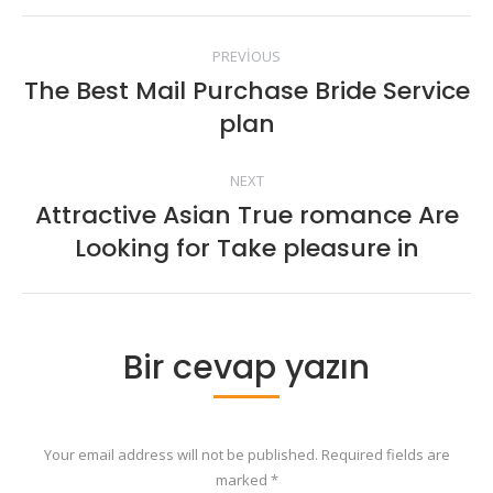
Post
PREVIOUS
navigation
The Best Mail Purchase Bride Service
Previous
plan
post:
NEXT
Attractive Asian True romance Are
Next
Looking for Take pleasure in
post:
Bir cevap yazın
Your email address will not be published. Required fields are
marked
*