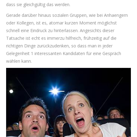
dass sie gleichgültig das werden.
Gerade darüber hinaus sozialen Gruppen, wie bei Anhaengern
oder Kollegen, ist es, atomar kurzen Moment möglichst
schnell eine Eindruck zu hinterlassen. Angesichts dieser
Tatsache ist echt es immerzu hilfreich, frühzeitig auf die
richtigen Dinge zurückzudenken, so dass man in jeder
Gelegenheit 1 interessanten Kandidaten für eine Gespräch
wählen kann.