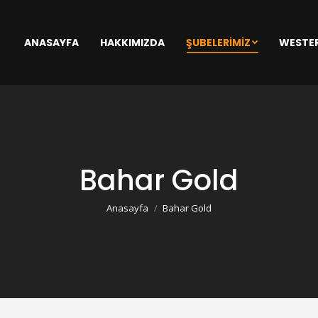
ANASAYFA
HAKKIMIZDA
ŞUBELERIMIZ
WESTE
Bahar Gold
You are here:
Anasayfa
Bahar Gold