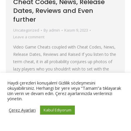
Cheat Codes, News, Release
Dates, Reviews and Even
further
Uncategorized
By
admin
Kasım 9, 2023
Leave a comment
Video Game Cheats coupled with Cheat Codes, News,
Release Dates, Reviews and Raised If you listen to the
term cheat, it in all probability conjures up photos of
lazy players who you shouldn’t wish to set with the
operate needed to realize success. But video game
Haydi çerezleri konuşalım! Gizlilik sözleşmesini
cheats tend to be more than simply an troublesome…
okuyabilirsiniz. Herhangi bir yere veya “Tamam”a tıklayarak
izin verin ve devam edin. Çerez ayarlarınızda verilerinizi
yönetin.
Çerez Ayarları
Kabul Ediyorum